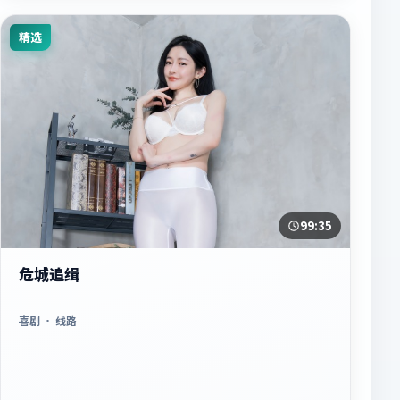
精选
99:35
危城追缉
喜剧
· 线路