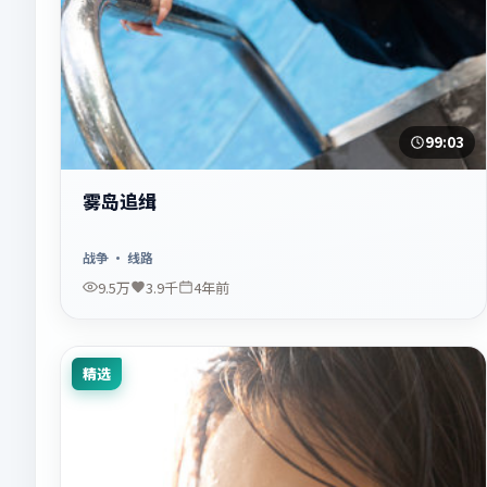
99:03
雾岛追缉
战争
· 线路
9.5万
3.9千
4年前
精选