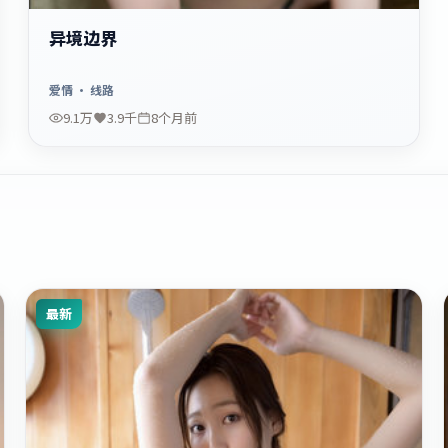
异境边界
爱情
· 线路
9.1万
3.9千
8个月前
最新