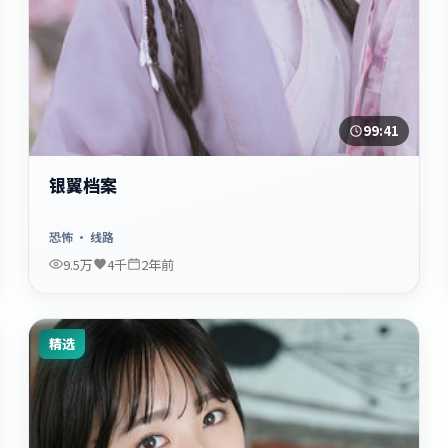
99:41
银翼档案
恐怖
· 线路
9.5万
4千
2年前
精选