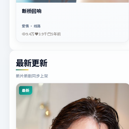
断桥回响
爱情
· 线路
9.4万
3.9千
5年前
最新更新
新片新剧同步上架
最新