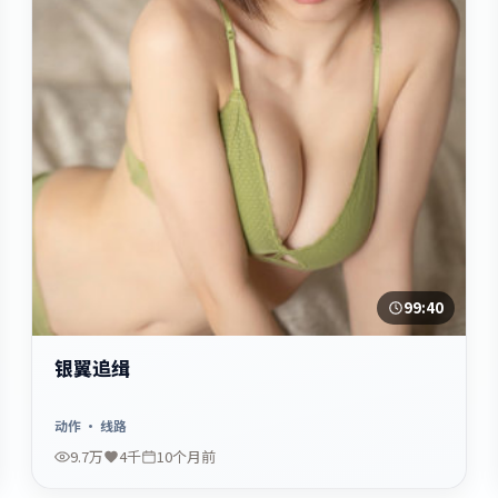
99:40
银翼追缉
动作
· 线路
9.7万
4千
10个月前