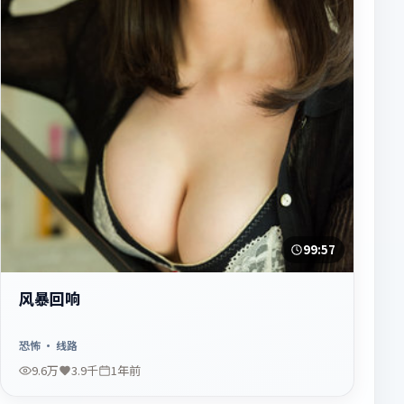
99:57
风暴回响
恐怖
· 线路
9.6万
3.9千
1年前