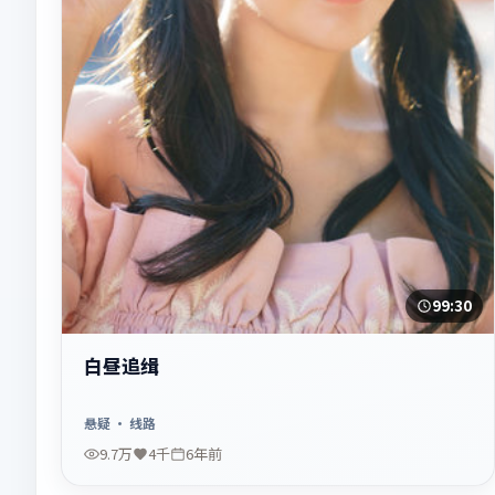
99:30
白昼追缉
悬疑
· 线路
9.7万
4千
6年前