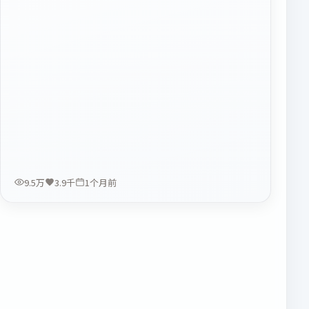
9.5万
3.9千
1个月前