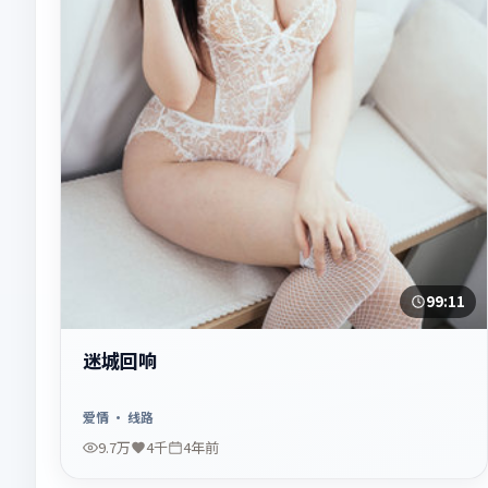
99:11
迷城回响
爱情
· 线路
9.7万
4千
4年前