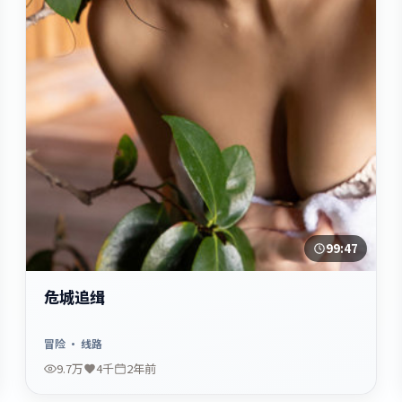
99:47
危城追缉
冒险
· 线路
9.7万
4千
2年前