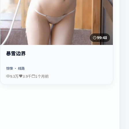
99:48
暴雪边界
惊悚
· 线路
9.3万
3.9千
1个月前