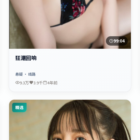
99:04
狂潮回响
悬疑
· 线路
9.3万
3.9千
4年前
精选