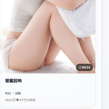
99:55
银翼回响
科幻
· 线路
9.5万
4千
2年前