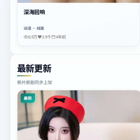
深海回响
动漫
· 线路
8.9万
3.9千
4年前
最新更新
新片新剧同步上架
最新