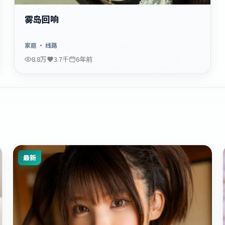
雾岛回响
家庭
· 线路
8.8万
3.7千
6年前
最新