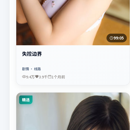
99:05
失控边界
剧情
· 线路
9.4万
3.9千
1个月前
精选